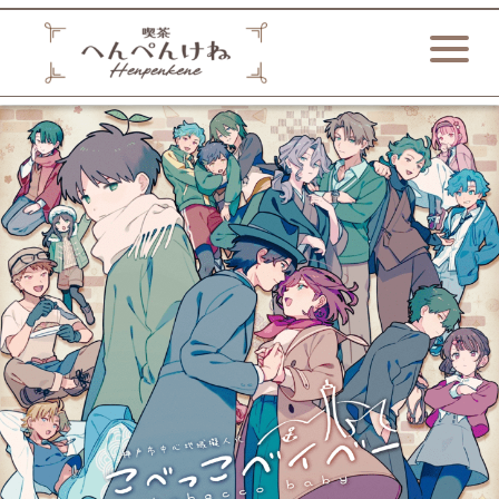
内
容
を
ス
キ
ッ
プ