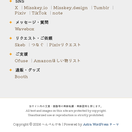
✦
SNS
X
Misskey.io
Misskey.design
Tumblr
Pixiv
TikTok
note
✦
メッセージ・質問
Wavebox
✦
リクエスト・ご依頼
Skeb
つなぐ
Pixivリクエスト
✦
ご支援
Ofuse
Amazonほしい物リスト
✦
通販・グッズ
Booth
当サイト内の文章・画像等の無断転載・無断使用を禁じます。
All text and images on this site are protected by copyright.
Unauthorized use or reproduction is strictly prohibited.
Copyright © 2026 へんぺんけね | Powered by
Astra WordPress テーマ